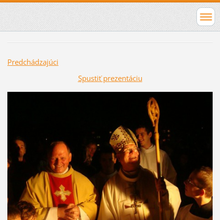
Predchádzajúci
Spustiť prezentáciu