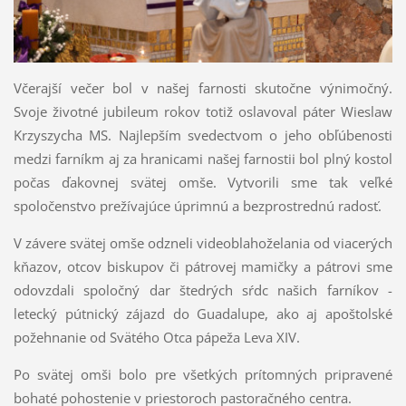
Včerajší večer bol v našej farnosti skutočne výnimočný.
Svoje životné jubileum rokov totiž oslavoval páter Wieslaw
Krzyszycha MS. Najlepším svedectvom o jeho obľúbenosti
medzi farníkm aj za hranicami našej farnostii bol plný kostol
počas ďakovnej svätej omše. Vytvorili sme tak veľké
spoločenstvo prežívajúce úprimnú a bezprostrednú radosť.
V závere svätej omše odzneli videoblahoželania od viacerých
kňazov, otcov biskupov či pátrovej mamičky a pátrovi sme
odovzdali spoločný dar štedrých sŕdc našich farníkov -
letecký pútnický zájazd do Guadalupe, ako aj apoštolské
požehnanie od Svätého Otca pápeža Leva XIV.
Po svätej omši bolo pre všetkých prítomných pripravené
bohaté pohostenie v priestoroch pastoračného centra.