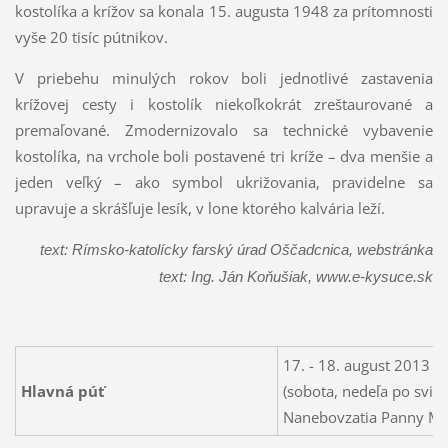
kostolíka a krížov sa konala 15. augusta 1948 za prítomnosti
vyše 20 tisíc pútnikov.
V priebehu minulých rokov boli jednotlivé zastavenia
krížovej cesty i kostolík niekoľkokrát zreštaurované a
premaľované. Zmodernizovalo sa technické vybavenie
kostolíka, na vrchole boli postavené tri kríže – dva menšie a
jeden veľký – ako symbol ukrižovania, pravidelne sa
upravuje a skrášľuje lesík, v lone ktorého kalvária leží.
text: Rímsko-katolícky farský úrad Oščadcnica, webstránka
text: Ing. Ján Koňušiak, www.e-kysuce.sk
17. - 18. august 2013
Hlavná púť
(sobota, nedeľa po svia
Nanebovzatia Panny Má