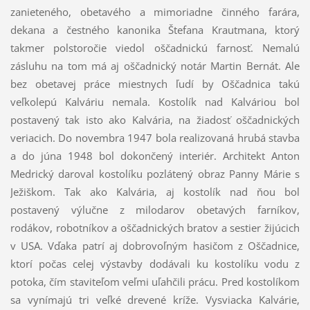
zanieteného, obetavého a mimoriadne činného farára,
dekana a čestného kanonika Štefana Krautmana, ktorý
takmer polstoročie viedol oščadnickú farnosť. Nemalú
zásluhu na tom má aj oščadnický notár Martin Bernát. Ale
bez obetavej práce miestnych ľudí by Oščadnica takú
veľkolepú Kalváriu nemala. Kostolík nad Kalváriou bol
postavený tak isto ako Kalvária, na žiadosť oščadnických
veriacich. Do novembra 1947 bola realizovaná hrubá stavba
a do júna 1948 bol dokončený interiér. Architekt Anton
Medrický daroval kostolíku pozlátený obraz Panny Márie s
Ježiškom. Tak ako Kalvária, aj kostolík nad ňou bol
postavený výlučne z milodarov obetavých farníkov,
rodákov, robotníkov a oščadnických bratov a sestier žijúcich
v USA. Vďaka patrí aj dobrovoľným hasičom z Oščadnice,
ktorí počas celej výstavby dodávali ku kostolíku vodu z
potoka, čím staviteľom veľmi uľahčili prácu. Pred kostolíkom
sa vynímajú tri veľké drevené kríže. Vysviacka Kalvárie,