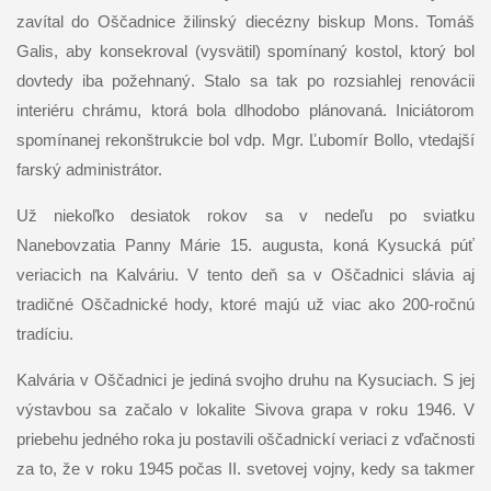
zavítal do Oščadnice žilinský diecézny biskup Mons. Tomáš
Galis, aby konsekroval (vysvätil) spomínaný kostol, ktorý bol
dovtedy iba požehnaný. Stalo sa tak po rozsiahlej renovácii
interiéru chrámu, ktorá bola dlhodobo plánovaná. Iniciátorom
spomínanej rekonštrukcie bol vdp. Mgr. Ľubomír Bollo, vtedajší
farský administrátor.
Už niekoľko desiatok rokov sa v nedeľu po sviatku
Nanebovzatia Panny Márie 15. augusta, koná Kysucká púť
veriacich na Kalváriu. V tento deň sa v Oščadnici slávia aj
tradičné Oščadnické hody, ktoré majú už viac ako 200-ročnú
tradíciu.
Kalvária v Oščadnici je jediná svojho druhu na Kysuciach. S jej
výstavbou sa začalo v lokalite Sivova grapa v roku 1946. V
priebehu jedného roka ju postavili oščadnickí veriaci z vďačnosti
za to, že v roku 1945 počas II. svetovej vojny, kedy sa takmer