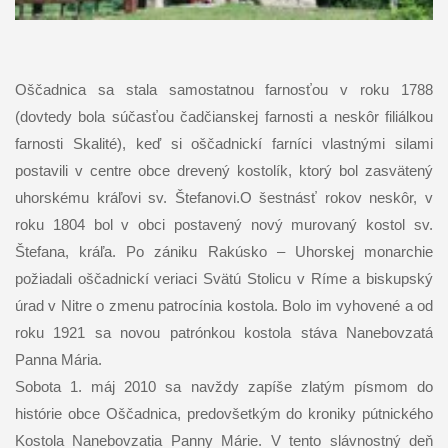
Oščadnica sa stala samostatnou farnosťou v roku 1788
(dovtedy bola súčasťou čadčianskej farnosti a neskôr filiálkou
farnosti Skalité), keď si oščadnickí farníci vlastnými silami
postavili v centre obce drevený kostolík, ktorý bol zasvätený
uhorskému kráľovi sv. Štefanovi.
O šestnásť rokov neskôr, v
roku 1804 bol v obci postavený nový murovaný kostol sv.
Štefana, kráľa. Po zániku Rakúsko – Uhorskej monarchie
požiadali oščadnickí veriaci Svätú Stolicu v Ríme a biskupský
úrad v Nitre o zmenu patrocínia kostola. Bolo im vyhovené a od
roku 1921 sa novou patrónkou kostola stáva Nanebovzatá
Panna Mária.
Sobota 1. máj 2010 sa navždy zapíše zlatým písmom do
histórie obce Oščadnica, predovšetkým do kroniky pútnického
Kostola Nanebovzatia Panny Márie. V tento slávnostný deň