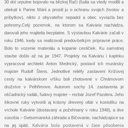
30 dní urputne bojovalo na blízkej Rači (ľudia sa vtedy modlili a
utiekali k Panne Márii a prosili ju o ochranu svojich životov a
príbytkov), nikto z obyvateľov nepadol a obec vyviazla bez
pohromy.
Celý pozemok, na ktorom sa Kalvária nachádza,
darovali jeho majitelia bezplatne. S výstavbou Kalvárie začali v
roku 1946, kedy sa realizovali predovšetkým prípravné práce.
Bolo to vozenie materiálu a kopanie cestičiek. Ku samotnej
stavbe došlo až na jar 1947.
Projekty na Kalváriu i kaplnku
vypracoval architekt Anton Medrický, postavil ich murársky
majster Rudolf Štens. Jednotlivé reliéfy zastavení Krížovej
cesty na kalvárskom vŕšku boli zhotovené v Chrámovom
družstve v Pelhřimove. Autorom sochy 14. zastavenia je
oščadnický rodák, ľudový majster – rezbár Jozef Pazdera. Jeho
šikovné ruky vytvorili aj krásny drevený oltár v kostolíku na
vrchole Kalvárie (dostavaný a požehnaný v roku 1948), a dve
súsošia – Getsemanská záhrada a Bičovanie, nachádzajúce sa
Kalvária bola postavená v čase pôsobenia
na jej úpätí.