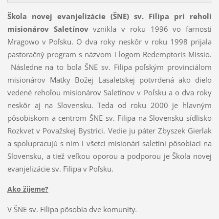
Škola novej evanjelizácie (ŠNE) sv. Filipa pri reholi
misionárov Saletínov
vznikla v roku 1996 vo farnosti
Mragowo v Poľsku. O dva roky neskôr v roku 1998 prijala
pastoračný program s názvom i logom Redemptoris Missio.
Následne na to bola ŠNE sv. Filipa poľským provinciálom
misionárov Matky Božej Lasaletskej potvrdená ako dielo
vedené rehoľou misionárov Saletínov v Poľsku a o dva roky
neskôr aj na Slovensku. Teda od roku 2000 je hlavným
pôsobiskom a centrom ŠNE sv. Filipa na Slovensku sídlisko
Rozkvet v Považskej Bystrici. Vedie ju páter Zbyszek Gierlak
a spolupracujú s ním i všetci misionári saletíni pôsobiaci na
Slovensku, a tiež veľkou oporou a podporou je Škola novej
evanjelizácie sv. Filipa v Poľsku.
Ako žijeme?
V ŠNE sv. Filipa pôsobia dve komunity
.