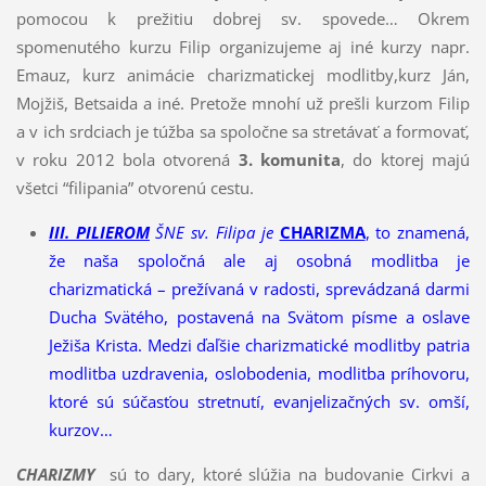
pomocou k prežitiu dobrej sv. spovede… Okrem
spomenutého kurzu Filip organizujeme aj iné kurzy napr.
Emauz, kurz animácie charizmatickej modlitby,kurz Ján,
Mojžiš, Betsaida a iné. Pretože mnohí už prešli kurzom Filip
a v ich srdciach je túžba sa spoločne sa stretávať a formovať,
v roku 2012 bola otvorená
3. komunita
, do ktorej majú
všetci “filipania” otvorenú cestu.
I
II. PILIEROM
ŠNE sv. Filipa je
CHARIZMA
, to znamená,
že naša spoločná ale aj osobná modlitba je
charizmatická – prežívaná v radosti, sprevádzaná darmi
Ducha Svätého, postavená na Svätom písme a oslave
Ježiša Krista. Medzi ďaľšie charizmatické modlitby patria
modlitba uzdravenia, oslobodenia, modlitba príhovoru,
ktoré sú súčasťou stretnutí, evanjelizačných sv. omší,
kurzov…
CHARIZMY
sú to dary, ktoré slúžia na budovanie Cirkvi a