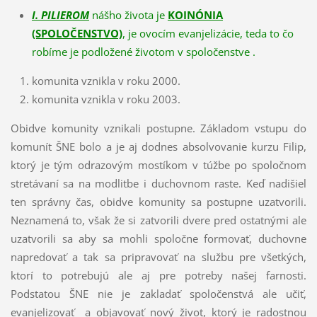
I. PILIEROM
nášho života je
KOINÓNIA
(SPOLOČENSTVO)
, je ovocím evanjelizácie, teda to čo
robíme je podložené životom v spoločenstve .
komunita vznikla v roku 2000.
komunita vznikla v roku 2003.
Obidve komunity vznikali postupne. Základom vstupu do
komunít ŠNE bolo a je aj dodnes absolvovanie kurzu Filip,
ktorý je tým odrazovým mostíkom v túžbe po spoločnom
stretávaní sa na modlitbe i duchovnom raste. Keď nadišiel
ten správny čas, obidve komunity sa postupne uzatvorili.
Neznamená to, však že si zatvorili dvere pred ostatnými ale
uzatvorili sa aby sa mohli spoločne formovať, duchovne
napredovať a tak sa pripravovať na službu pre všetkých,
ktorí to potrebujú ale aj pre potreby našej farnosti.
Podstatou ŠNE nie je zakladať spoločenstvá ale učiť,
evanjelizovať a objavovať nový život, ktorý je radostnou