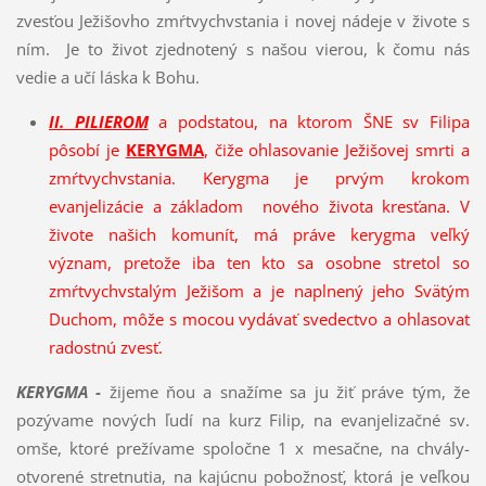
zvesťou Ježišovho zmŕtvychvstania i novej nádeje v živote s
ním. Je to život zjednotený s našou vierou, k čomu nás
vedie a učí láska k Bohu.
II. PILIEROM
a podstatou, na ktorom ŠNE sv Filipa
pôsobí je
KERYGMA
, čiže ohlasovanie Ježišovej smrti a
zmŕtvychvstania. Kerygma je prvým krokom
evanjelizácie a základom nového života kresťana. V
živote našich komunít, má práve kerygma veľký
význam, pretože iba ten kto sa osobne stretol so
zmŕtvychvstalým Ježišom a je naplnený jeho Svätým
Duchom, môže s mocou vydávať svedectvo a ohlasovať
radostnú zvesť.
KERYGMA -
žijeme ňou a snažíme sa ju žiť práve tým, že
pozývame nových ľudí na kurz Filip, na evanjelizačné sv.
omše, ktoré prežívame spoločne 1 x mesačne, na chvály-
otvorené stretnutia, na kajúcnu pobožnosť, ktorá je veľkou