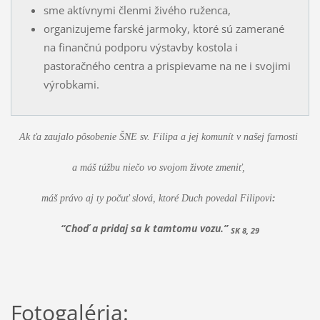
sme aktívnymi členmi živého ruženca,
organizujeme farské jarmoky, ktoré sú zamerané
na finančnú podporu výstavby kostola i
pastoračného centra a prispievame na ne i svojimi
výrobkami.
Ak ťa zaujalo pôsobenie ŠNE sv. Filipa a jej komunít v našej farnosti
a máš túžbu niečo vo svojom živote zmeniť,
máš právo aj ty počuť slová, ktoré Duch povedal Filipovi
:
“Choď a pridaj sa k tamtomu vozu.”
SK 8, 29
Fotogaléria: