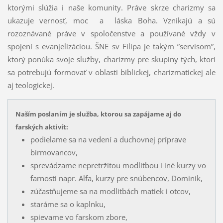
ktorými slúžia i naše komunity. Práve skrze charizmy sa
ukazuje vernosť, moc a láska Boha. Vznikajú a sú
rozoznávané práve v spoločenstve a používané vždy v
spojení
s evanjelizáciou. ŠNE sv Filipa je takým ”servisom”,
ktorý ponúka svoje služby, charizmy pre skupiny tých, ktorí
sa potrebujú formovať v oblasti biblickej, charizmatickej ale
aj teologickej.
Naším poslaním je služba, ktorou sa zapájame aj do
farských aktivít:
podielame sa na vedení a duchovnej príprave
birmovancov,
sprevádzame nepretržitou modlitbou i iné kurzy vo
farnosti napr. Alfa, kurzy pre snúbencov, Dominik,
zúčastňujeme sa na modlitbách matiek i otcov,
staráme sa o kaplnku,
spievame vo farskom zbore,