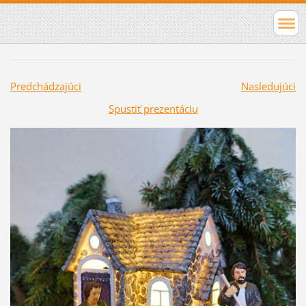
Predchádzajúci
Nasledujúci
Spustiť prezentáciu