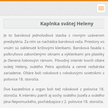
Kaplnka svätej Heleny
Je to baroková jednoloďová stavba s rovným uzáverom
presbytéria. Za ním sa nachádza baroková veža. Priestory vo
vnútri sú zaklenuté krížovými klenbami. Baroková fasáda s
polkruhovo zakončenými oknami a výklenkami pre plastiky
je členená lizénovým rámom. Pôvodný interiér tvorili oltáre
svätej Heleny, svätého Petra apoštola a cenné rezbárske
zariadenie. Oltáre boli rokokové s rokokovými svietnikmi z
polovice 18. storočia.
Dve kazateľnice a organ boli tiež rokokové z polovice 18.
storočia. K interiéru patrili aj sochy svätého Jozefa a svätého
Jána Nepomuckého, pochádzajúce z 2. polovice 18. storočia.