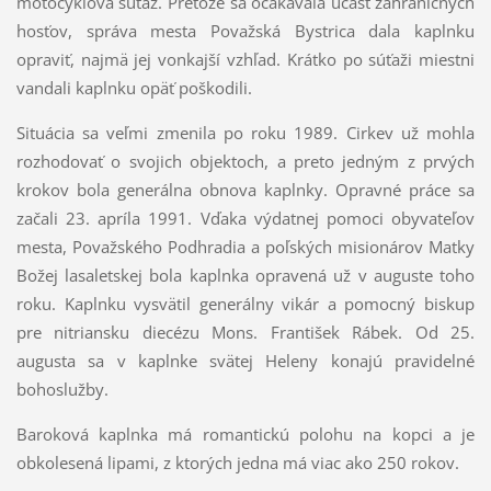
motocyklová súťaž. Pretože sa očakávala účasť zahraničných
hosťov, správa mesta Považská Bystrica dala kaplnku
opraviť, najmä jej vonkajší vzhľad. Krátko po súťaži miestni
vandali kaplnku opäť poškodili.
Situácia sa veľmi zmenila po roku 1989. Cirkev už mohla
rozhodovať o svojich objektoch, a preto jedným z prvých
krokov bola generálna obnova kaplnky. Opravné práce sa
začali 23. apríla 1991. Vďaka výdatnej pomoci obyvateľov
mesta, Považského Podhradia a poľských misionárov Matky
Božej lasaletskej bola kaplnka opravená už v auguste toho
roku. Kaplnku vysvätil generálny vikár a pomocný biskup
pre nitriansku diecézu Mons. František Rábek. Od 25.
augusta sa v kaplnke svätej Heleny konajú pravidelné
bohoslužby.
Baroková kaplnka má romantickú polohu na kopci a je
obkolesená lipami, z ktorých jedna má viac ako 250 rokov.