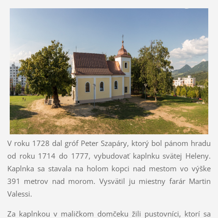
V roku 1728 dal gróf Peter Szapáry, ktorý bol pánom hradu
od roku 1714 do 1777, vybudovať kaplnku svätej Heleny.
Kaplnka sa stavala na holom kopci nad mestom vo výške
391 metrov nad morom. Vysvätil ju miestny farár Martin
Valessi.
Za kaplnkou v maličkom domčeku žili pustovníci, ktorí sa