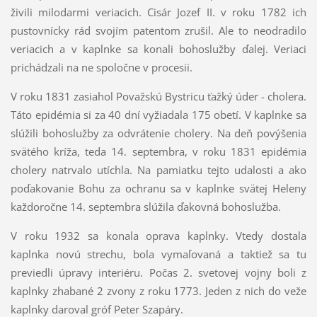
živili milodarmi veriacich. Cisár Jozef II. v roku 1782 ich
pustovnícky rád svojím patentom zrušil. Ale to neodradilo
veriacich a v kaplnke sa konali bohoslužby ďalej. Veriaci
prichádzali na ne spoločne v procesii.
V roku 1831 zasiahol Považskú Bystricu ťažký úder - cholera.
Táto epidémia si za 40 dní vyžiadala 175 obetí. V kaplnke sa
slúžili bohoslužby za odvrátenie cholery. Na deň povýšenia
svätého kríža, teda 14. septembra, v roku 1831 epidémia
cholery natrvalo utíchla. Na pamiatku tejto udalosti a ako
poďakovanie Bohu za ochranu sa v kaplnke svätej Heleny
každoročne 14. septembra slúžila ďakovná bohoslužba.
V roku 1932 sa konala oprava kaplnky. Vtedy dostala
kaplnka novú strechu, bola vymaľovaná a taktiež sa tu
previedli úpravy interiéru. Počas 2. svetovej vojny boli z
kaplnky zhabané 2 zvony z roku 1773. Jeden z nich do veže
kaplnky daroval gróf Peter Szapáry.