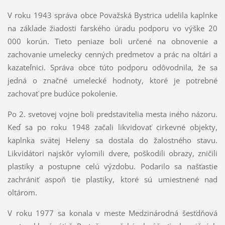
V roku 1943 správa obce Považská Bystrica udelila kaplnke
na základe žiadosti farského úradu podporu vo výške 20
000 korún. Tieto peniaze boli určené na obnovenie a
zachovanie umelecky cenných predmetov a prác na oltári a
kazateľnici. Správa obce túto podporu odôvodnila, že sa
jedná o značné umelecké hodnoty, ktoré je potrebné
zachovať pre budúce pokolenie.
Po 2. svetovej vojne boli predstavitelia mesta iného názoru.
Keď sa po roku 1948 začali likvidovať cirkevné objekty,
kaplnka svätej Heleny sa dostala do žalostného stavu.
Likvidátori najskôr vylomili dvere, poškodili obrazy, zničili
plastiky a postupne celú výzdobu. Podarilo sa našťastie
zachrániť aspoň tie plastiky, ktoré sú umiestnené nad
oltárom.
V roku 1977 sa konala v meste Medzinárodná šesťdňová