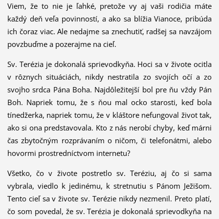
Viem, že to nie je ľahké, pretože vy aj vaši rodičia máte
každý deň veľa povinností, a ako sa blížia Vianoce, pribúda
ich čoraz viac. Ale nedajme sa znechutiť, radšej sa navzájom
povzbuďme a pozerajme na cieľ.
Sv. Terézia je dokonalá sprievodkyňa. Hoci sa v živote ocitla
v rôznych situáciách, nikdy nestratila zo svojích očí a zo
svojho srdca Pána Boha. Najdôležitejší bol pre ňu vždy Pán
Boh. Napriek tomu, že s ňou mal ocko starosti, keď bola
tínedžerka, napriek tomu, že v kláštore nefungoval život tak,
ako si ona predstavovala. Kto z nás nerobí chyby, keď márni
čas zbytočným rozprávaním o ničom, či telefonátmi, alebo
hovormi prostredníctvom internetu?
Všetko, čo v živote postretlo sv. Teréziu, aj čo si sama
vybrala, viedlo k jedinému, k stretnutiu s Pánom Ježišom.
Tento cieľ sa v živote sv. Terézie nikdy nezmenil. Preto platí,
čo som povedal, že sv. Terézia je dokonalá sprievodkyňa na