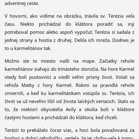
adventnej ceste.
V hovorni, ako vidíme na obrázku, trávila sv. Terézia veľa
času. Niekto prichádzal do kláštora poradiť sa, iný
potreboval pomoc alebo aspoň vypočuť. Terézia si sadala z
jednej strany a hostia z druhej. Delila ich mreža. Dodnes je
to u karmelitánov tak.
Možno ste to miesto našli na mape. Začiatky rehole
karmelitánov siahajú do trinásteho storočia. Na hore Karmel
vtedy boli pustovníci a viedli veľmi prísny život. Volali sa
rehoľa Matky z hory Karmel. Rokmi sa pravidlá rehole
zmiernili, a keď ku karmelitánkam vstúpila sv. Terézia, ich
život sa už neveľmi líšil od života laických veriacich. Stalo sa
to, že niektorí obyvatelia Avily a okolia boli v kláštore
častými hosťami a prichádzali do kláštora, keď chceli.
Terézii to prekážalo čoraz viac, a hoci bola považovaná za
horlivú a dobrú rehoľníčku, vedela, že jej chýba veľa k tomu,