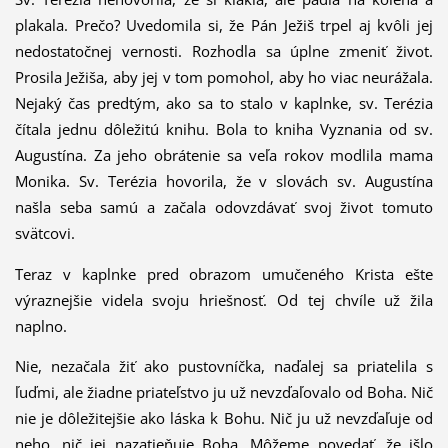
plakala. Prečo? Uvedomila si, že Pán Ježiš trpel aj kvôli jej
nedostatočnej vernosti. Rozhodla sa úplne zmeniť život.
Prosila Ježiša, aby jej v tom pomohol, aby ho viac neurážala.
Nejaký čas predtým, ako sa to stalo v kaplnke, sv. Terézia
čítala jednu dôležitú knihu. Bola to kniha Vyznania od sv.
Augustína. Za jeho obrátenie sa veľa rokov modlila mama
Monika. Sv. Terézia hovorila, že v slovách sv. Augustína
našla seba samú a začala odovzdávať svoj život tomuto
svätcovi.
Teraz v kaplnke pred obrazom umučeného Krista ešte
výraznejšie videla svoju hriešnosť. Od tej chvíle už žila
naplno.
Nie, nezačala žiť ako pustovníčka, naďalej sa priatelila s
ľuďmi, ale žiadne priateľstvo ju už nevzďaľovalo od Boha. Nič
nie je dôležitejšie ako láska k Bohu. Nič ju už nevzďaľuje od
neho, nič jej nazatieňuje Boha. Môžeme povedať, že išlo