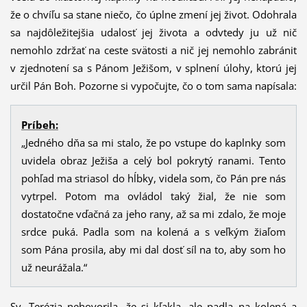
že o chvíľu sa stane niečo, čo úplne zmení jej život. Odohrala
sa najdôležitejšia udalosť jej života a odvtedy ju už nič
nemohlo zdržať na ceste svätosti a nič jej nemohlo zabrániť
v zjednotení sa s Pánom Ježišom, v splnení úlohy, ktorú jej
určil Pán Boh. Pozorne si vypočujte, čo o tom sama napísala:
Príbeh:
„Jedného dňa sa mi stalo, že po vstupe do kaplnky som
uvidela obraz Ježiša a celý bol pokrytý ranami. Tento
pohľad ma striasol do hĺbky, videla som, čo Pán pre nás
vytrpel. Potom ma ovládol taký žial, že nie som
dostatočne vďačná za jeho rany, až sa mi zdalo, že moje
srdce puká. Padla som na kolená a s veľkým žiaľom
som Pána prosila, aby mi dal dosť síl na to, aby som ho
už neurážala.“
Sv. Terézia nehovorila, že si kľakla, ale padla na kolená a