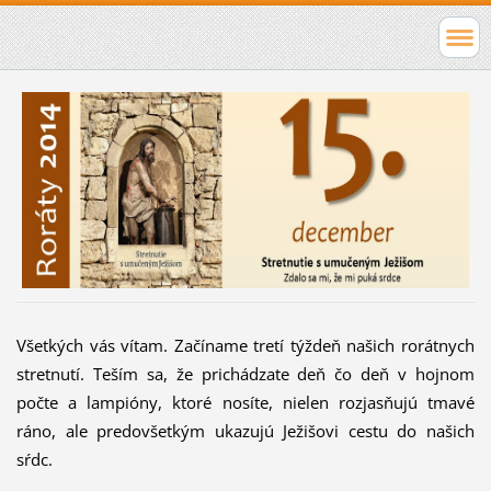
Všetkých vás vítam. Začíname tretí týždeň našich rorátnych
stretnutí. Teším sa, že prichádzate deň čo deň v hojnom
počte a lampióny, ktoré nosíte, nielen rozjasňujú tmavé
ráno, ale predovšetkým ukazujú Ježišovi cestu do našich
sŕdc.