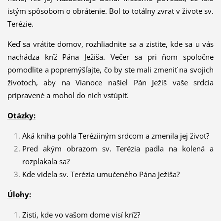
istým spôsobom o obrátenie. Bol to totálny zvrat v živote sv.
Terézie.
Keď sa vrátite domov, rozhliadnite sa a zistite, kde sa u vás
nachádza kríž Pána Ježiša. Večer sa pri ňom spoločne
pomodlite a popremýšľajte, čo by ste mali zmeniť na svojich
životoch, aby na Vianoce našiel Pán Ježiš vaše srdcia
pripravené a mohol do nich vstúpiť.
Otázky:
Aká kniha pohla Teréziiným srdcom a zmenila jej život?
Pred akým obrazom sv. Terézia padla na kolená a
rozplakala sa?
Kde videla sv. Terézia umučeného Pána Ježiša?
Úlohy:
Zisti, kde vo vašom dome visí kríž?