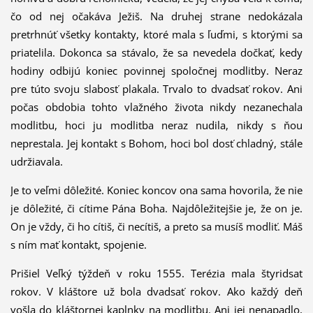
čo od nej očakáva Ježiš. Na druhej strane nedokázala
pretrhnúť všetky kontakty, ktoré mala s ľuďmi, s ktorými sa
priatelila. Dokonca sa stávalo, že sa nevedela dočkať, kedy
hodiny odbijú koniec povinnej spoločnej modlitby. Neraz
pre túto svoju slabosť plakala. Trvalo to dvadsať rokov. Ani
počas obdobia tohto vlažného života nikdy nezanechala
modlitbu, hoci ju modlitba neraz nudila, nikdy s ňou
neprestala. Jej kontakt s Bohom, hoci bol dosť chladný, stále
udržiavala.
Je to veľmi dôležité. Koniec koncov ona sama hovorila, že nie
je dôležité, či cítime Pána Boha. Najdôležitejšie je, že on je.
On je vždy, či ho cítiš, či necítiš, a preto sa musíš modliť. Máš
s ním mať kontakt, spojenie.
Prišiel Veľký týždeň v roku 1555. Terézia mala štyridsať
rokov. V kláštore už bola dvadsať rokov. Ako každý deň
vošla do kláštornej kaplnky na modlitbu. Ani jej nenapadlo,