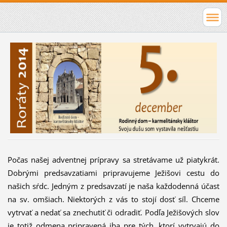
Počas našej adventnej prípravy sa stretávame už piatykrát.
Dobrými predsavzatiami pripravujeme Ježišovi cestu do
našich sŕdc. Jedným z predsavzatí je naša každodenná účasť
na sv. omšiach. Niektorých z vás to stojí dosť síl. Chceme
vytrvať a nedať sa znechutiť či odradiť. Podľa Ježišových slov
je totiž odmena pripravená iba pre tých, ktorí vytrvajú do