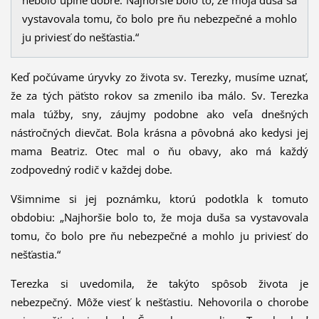
vystavovala tomu, čo bolo pre ňu nebezpečné a mohlo
ju priviesť do nešťastia.“
Keď počúvame úryvky zo života sv. Terezky, musíme uznať,
že za tých päťsto rokov sa zmenilo iba málo. Sv. Terezka
mala túžby, sny, záujmy podobne ako veľa dnešných
násťročných dievčat. Bola krásna a pôvobná ako kedysi jej
mama Beatriz. Otec mal o ňu obavy, ako má každý
zodpovedný rodič v každej dobe.
Všimnime si jej poznámku, ktorú podotkla k tomuto
obdobiu: „Najhoršie bolo to, že moja duša sa vystavovala
tomu, čo bolo pre ňu nebezpečné a mohlo ju priviesť do
nešťastia.“
Terezka si uvedomila, že takýto spôsob života je
nebezpečný. Môže viesť k nešťastiu. Nehovorila o chorobe