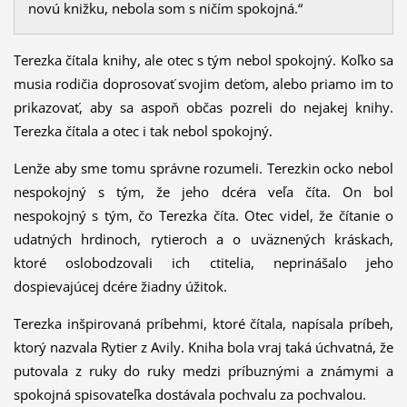
novú knižku, nebola som s ničím spokojná.“
Terezka čítala knihy, ale otec s tým nebol spokojný. Koľko sa
musia rodičia doprosovať svojim deťom, alebo priamo im to
prikazovať, aby sa aspoň občas pozreli do nejakej knihy.
Terezka čítala a otec i tak nebol spokojný.
Lenže aby sme tomu správne rozumeli. Terezkin ocko nebol
nespokojný s tým, že jeho dcéra veľa číta. On bol
nespokojný s tým, čo Terezka číta. Otec videl, že čítanie o
udatných hrdinoch, rytieroch a o uväznených kráskach,
ktoré oslobodzovali ich ctitelia, neprinášalo jeho
dospievajúcej dcére žiadny úžitok.
Terezka inšpirovaná príbehmi, ktoré čítala, napísala príbeh,
ktorý nazvala Rytier z Avily. Kniha bola vraj taká úchvatná, že
putovala z ruky do ruky medzi príbuznými a známymi a
spokojná spisovateľka dostávala pochvalu za pochvalou.