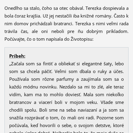
Onedlho sa stalo, čoho sa otec obával. Terezka dospievala a
bola čoraz krajšia. Už jej nestačili iba knižné romány. Často k
nim domov prichádzali bratranci. Terezka s nimi veľmi rada
trávila čas, ale oni neboli pre ňu dobrým príkladom.
Počúvajte, čo o tom napísala do Životopisu:
Príbeh:
„Začala som sa fintiť a obliekať si elegantné šaty, lebo
som sa chcela páčiť. Veľmi som dbala o ruky a účes.
Používala som rôzne parfumy a zaujímala som sa o
každú módnu novinku. Nezdalo sa mi to zlé, ale teraz
vidím, kam ma to mohlo doviesť. Mala som niekoľko
bratrancov a viacerí boli v mojom veku. Všade sme
chodili spolu. Boli sme na seba naviazaní a ja som sa
snažila rozprávať o tom, čo mali oni radi. Pozorne som
počúvala, keď hovorili o sebe, o svojom detstve, ktoré
nebolo úplne dobré. Najhoršie bolo to, že moja duša sa