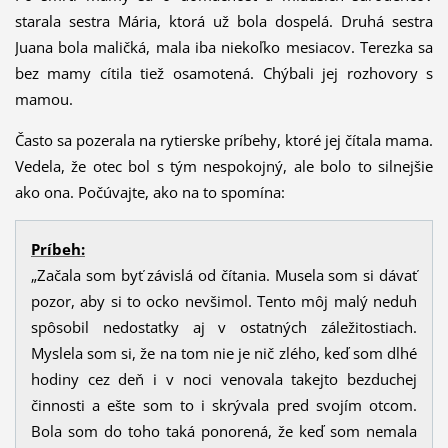
starala sestra Mária, ktorá už bola dospelá. Druhá sestra
Juana bola maličká, mala iba niekoľko mesiacov. Terezka sa
bez mamy cítila tiež osamotená. Chýbali jej rozhovory s
mamou.
Často sa pozerala na rytierske príbehy, ktoré jej čítala mama.
Vedela, že otec bol s tým nespokojný, ale bolo to silnejšie
ako ona. Počúvajte, ako na to spomína:
Príbeh:
„Začala som byť závislá od čítania. Musela som si dávať
pozor, aby si to ocko nevšimol. Tento môj malý neduh
spôsobil nedostatky aj v ostatných záležitostiach.
Myslela som si, že na tom nie je nič zlého, keď som dlhé
hodiny cez deň i v noci venovala takejto bezduchej
činnosti a ešte som to i skrývala pred svojím otcom.
Bola som do toho taká ponorená, že keď som nemala