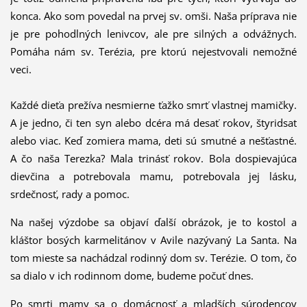
konca. Ako som povedal na prvej sv. omši. Naša príprava nie
je pre pohodlných lenivcov, ale pre silných a odvážnych.
Pomáha nám sv. Terézia, pre ktorú nejestvovali nemožné
veci.
Každé dieťa prežíva nesmierne ťažko smrť vlastnej mamičky.
A je jedno, či ten syn alebo dcéra má desať rokov, štyridsať
alebo viac. Keď zomiera mama, deti sú smutné a nešťastné.
A čo naša Terezka? Mala trinásť rokov. Bola dospievajúca
dievčina a potrebovala mamu, potrebovala jej lásku,
srdečnosť, rady a pomoc.
Na našej výzdobe sa objaví ďalší obrázok, je to kostol a
kláštor bosých karmelitánov v Avile nazývaný La Santa. Na
tom mieste sa nachádzal rodinný dom sv. Terézie. O tom, čo
sa dialo v ich rodinnom dome, budeme počuť dnes.
Po smrti mamy sa o domácnosť a mladších súrodencov