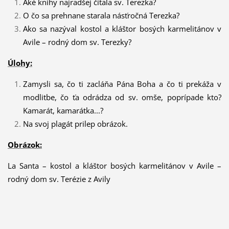
Aké knihy najradšej čítala sv. Terezka?
O čo sa prehnane starala násťročná Terezka?
Ako sa nazýval kostol a kláštor bosých karmelitánov v
Avile – rodný dom sv. Terezky?
Úlohy:
Zamysli sa, čo ti zacláňa Pána Boha a čo ti prekáža v
modlitbe, čo ťa odrádza od sv. omše, poprípade kto?
Kamarát, kamarátka...?
Na svoj plagát prilep obrázok.
Obrázok:
La Santa – kostol a kláštor bosých karmelitánov v Avile –
rodný dom sv. Terézie z Avily