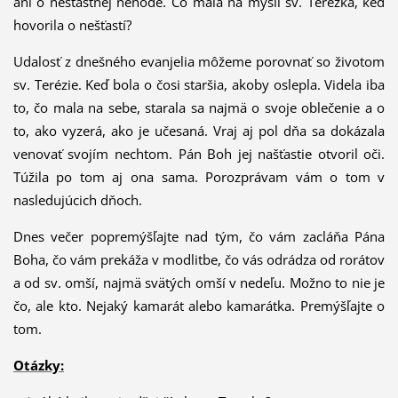
ani o nešťastnej nehode. Čo mala na mysli sv. Terezka, keď
hovorila o nešťastí?
Udalosť z dnešného evanjelia môžeme porovnať so životom
sv. Terézie. Keď bola o čosi staršia, akoby oslepla. Videla iba
to, čo mala na sebe, starala sa najmä o svoje oblečenie a o
to, ako vyzerá, ako je učesaná. Vraj aj pol dňa sa dokázala
venovať svojím nechtom.
Pán Boh jej našťastie otvoril oči.
Túžila po tom aj ona sama. Porozprávam vám o tom v
nasledujúcich dňoch.
Dnes večer popremýšľajte nad tým, čo vám zacláňa Pána
Boha, čo vám prekáža v modlitbe, čo vás odrádza od rorátov
a od sv. omší, najmä svätých omší v nedeľu. Možno to nie je
čo, ale kto. Nejaký kamarát alebo kamarátka. Premýšľajte o
tom.
Otázky: